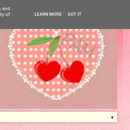
s and
ty of
LEARN MORE
GOT IT
▼