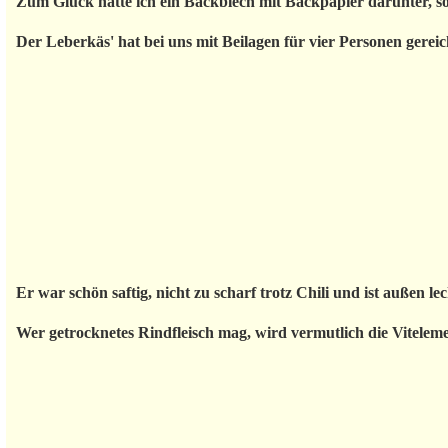
Zum Glück hatte ich ein Backblech mit Backpapier darunter, so
Der Leberkäs' hat bei uns mit Beilagen für vier Personen gereic
Er war schön saftig, nicht zu scharf trotz Chili und ist außen le
Wer getrocknetes Rindfleisch mag, wird vermutlich die Vitele