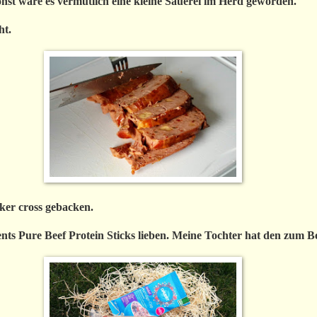
nst wäre es vermutlich eine kleine Sauerei im Herd geworden.
ht.
cker cross gebacken.
ments Pure Beef Protein Sticks lieben. Meine Tochter hat den zu