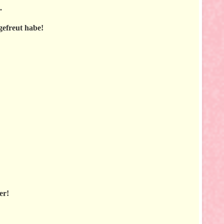
.
gefreut habe!
er!