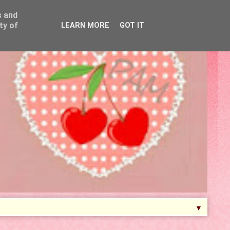
s and
ty of
LEARN MORE
GOT IT
▼